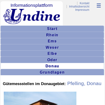
Kontakt
Informationsplattform
☰
Inhaltsübersicht
Impressum
Start
Rhein
Ems
Weser
Elbe
Oder
Donau
Grundlagen
Pfelling, Donau
Gütemessstellen im Donaugebiet: