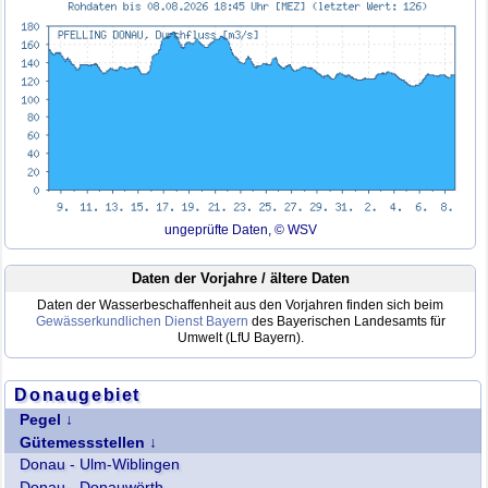
ungeprüfte Daten, © WSV
Daten der Vorjahre / ältere Daten
Daten der Wasserbeschaffenheit aus den Vorjahren finden sich beim
Gewässerkundlichen Dienst Bayern
des Bayerischen Landesamts für
Umwelt (LfU Bayern).
Donaugebiet
Pegel
Donau - Donauwörth
Gütemessstellen
Donau - Ingolstadt Luitpoldstr.
Donau - Ulm-Wiblingen
Donau - Oberndorf
Donau - Donauwörth