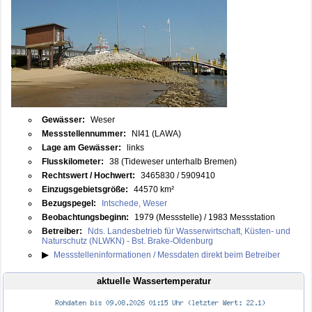
Gewässer:
Weser
Messstellennummer:
NI41 (LAWA)
Lage am Gewässer:
links
Flusskilometer:
38 (Tideweser unterhalb Bremen)
Rechtswert / Hochwert:
3465830 / 5909410
Einzugsgebietsgröße:
44570 km²
Bezugspegel:
Intschede, Weser
Beobachtungsbeginn:
1979 (Messstelle) / 1983 Messstation
Betreiber:
Nds. Landesbetrieb für Wasserwirtschaft, Küsten- und
Naturschutz (NLWKN) - Bst. Brake-Oldenburg
▶
Messstelleninformationen / Messdaten direkt beim Betreiber
aktuelle Wassertemperatur