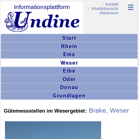
Kontakt
Informationsplattform
☰
Inhaltsübersicht
Impressum
Start
Rhein
Ems
Weser
Elbe
Oder
Donau
Grundlagen
Brake, Weser
Gütemessstellen im Wesergebiet: