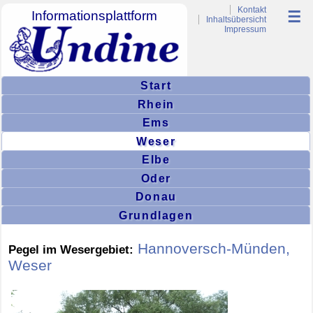
Kontakt
Informationsplattform
☰
Inhaltsübersicht
Impressum
Start
Rhein
Ems
Weser
Elbe
Oder
Donau
Grundlagen
Hannoversch-Münden,
Pegel im Wesergebiet:
Weser