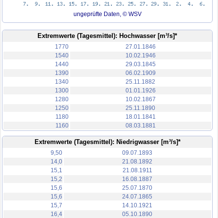
ungeprüfte Daten, © WSV
Extremwerte (Tagesmittel): Hochwasser [m³/s]*
1770
27.01.1846
1540
10.02.1946
1440
29.03.1845
1390
06.02.1909
1340
25.11.1882
1300
01.01.1926
1280
10.02.1867
1250
25.11.1890
1180
18.01.1841
1160
08.03.1881
Extremwerte (Tagesmittel): Niedrigwasser [m³/s]*
9,50
09.07.1893
14,0
21.08.1892
15,1
21.08.1911
15,2
16.08.1887
15,6
25.07.1870
15,6
24.07.1865
15,7
14.10.1921
16,4
05.10.1890