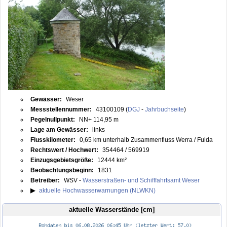
Gewässer:
Weser
Messstellennummer:
43100109 (
DGJ
-
Jahrbuchseite
)
Pegelnullpunkt:
NN+ 114,95 m
Lage am Gewässer:
links
Flusskilometer:
0,65 km unterhalb Zusammenfluss Werra / Fulda
Rechtswert / Hochwert:
354464 / 569919
Einzugsgebietsgröße:
12444 km²
Beobachtungsbeginn:
1831
Betreiber:
WSV -
Wasserstraßen- und Schifffahrtsamt Weser
▶
aktuelle Hochwasserwarnungen (NLWKN)
aktuelle Wasserstände [cm]