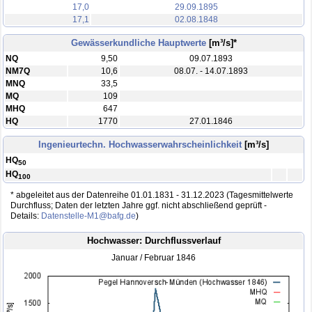
17,0
29.09.1895
17,1
02.08.1848
Gewässer­kundliche Haupt­werte
[m³/s]*
NQ
9,50
09.07.1893
NM7Q
10,6
08.07. - 14.07.1893
MNQ
33,5
MQ
109
MHQ
647
HQ
1770
27.01.1846
Ingenieur­techn. Hoch­wasser­wahr­scheinlich­keit
[m³/s]
HQ
50
HQ
100
* abgeleitet aus der Datenreihe 01.01.1831 - 31.12.2023 (Tagesmittelwerte
Durchfluss; Daten der letzten Jahre ggf. nicht abschließend geprüft -
Details:
Datenstelle-M1@bafg.de
)
Hochwasser: Durchflussverlauf
Januar / Februar 1846