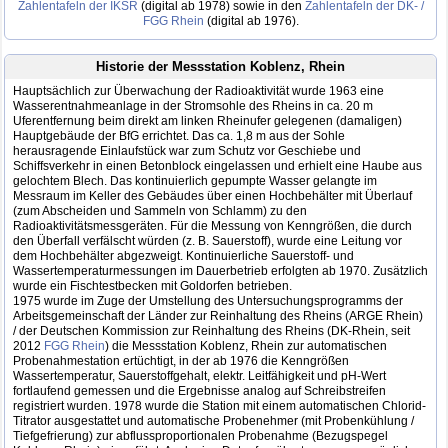
Zahlentafeln der IKSR
(digital ab 1978) sowie in den
Zahlentafeln der DK- /
FGG Rhein
(digital ab 1976).
Historie der Messstation Koblenz, Rhein
Hauptsächlich zur Überwachung der Radioaktivität wurde 1963 eine
Wasserentnahmeanlage in der Stromsohle des Rheins in ca. 20 m
Uferentfernung beim direkt am linken Rheinufer gelegenen (damaligen)
Hauptgebäude der BfG errichtet. Das ca. 1,8 m aus der Sohle
herausragende Einlaufstück war zum Schutz vor Geschiebe und
Schiffsverkehr in einen Betonblock eingelassen und erhielt eine Haube aus
gelochtem Blech. Das kontinuierlich gepumpte Wasser gelangte im
Messraum im Keller des Gebäudes über einen Hochbehälter mit Überlauf
(zum Abscheiden und Sammeln von Schlamm) zu den
Radioaktivitätsmessgeräten. Für die Messung von Kenngrößen, die durch
den Überfall verfälscht würden (z. B. Sauerstoff), wurde eine Leitung vor
dem Hochbehälter abgezweigt. Kontinuierliche Sauerstoff- und
Wassertemperaturmessungen im Dauerbetrieb erfolgten ab 1970. Zusätzlich
wurde ein Fischtestbecken mit Goldorfen betrieben.
1975 wurde im Zuge der Umstellung des Untersuchungsprogramms der
Arbeitsgemeinschaft der Länder zur Reinhaltung des Rheins (ARGE Rhein)
/ der Deutschen Kommission zur Reinhaltung des Rheins (DK-Rhein, seit
2012
FGG Rhein
) die Messstation Koblenz, Rhein zur automatischen
Probenahmestation ertüchtigt, in der ab 1976 die Kenngrößen
Wassertemperatur, Sauerstoffgehalt, elektr. Leitfähigkeit und pH-Wert
fortlaufend gemessen und die Ergebnisse analog auf Schreibstreifen
registriert wurden. 1978 wurde die Station mit einem automatischen Chlorid-
Titrator ausgestattet und automatische Probenehmer (mit Probenkühlung /
Tiefgefrierung) zur abflussproportionalen Probenahme (Bezugspegel