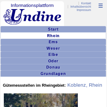
Kontakt
Informationsplattform
☰
Inhaltsübersicht
Impressum
Start
Rhein
Ems
Weser
Elbe
Oder
Donau
Grundlagen
Koblenz, Rhein
Gütemessstellen im Rheingebiet: