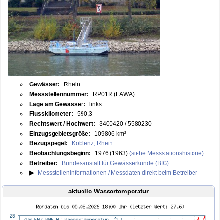
Gewässer:
Rhein
Messstellennummer:
RP01R (LAWA)
Lage am Gewässer:
links
Flusskilometer:
590,3
Rechtswert / Hochwert:
3400420 / 5580230
Einzugsgebietsgröße:
109806 km²
Bezugspegel:
Koblenz, Rhein
Beobachtungsbeginn:
1976 (1963)
(siehe Messstationshistorie)
Betreiber:
Bundesanstalt für Gewässerkunde (BfG)
▶
Messstelleninformationen / Messdaten direkt beim Betreiber
aktuelle Wassertemperatur