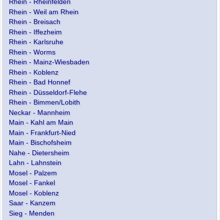
Rhein - Maxau
Rhein - Rheinfelden
Rhein - Speyer
Rhein - Weil am Rhein
Rhein - Mannheim
Rhein - Breisach
Rhein - Worms
Rhein - Iffezheim
Rhein - Mainz
Rhein - Karlsruhe
Rhein - Kaub
Rhein - Worms
Rhein - Koblenz
Rhein - Mainz-Wiesbaden
Rhein - Andernach
Rhein - Koblenz
Rhein - Bonn
Rhein - Bad Honnef
Rhein - Köln
Rhein - Düsseldorf-Flehe
Rhein - Düsseldorf
Rhein - Bimmen/Lobith
Rhein - Ruhrort
Neckar - Mannheim
Rhein - Rees
Main - Kahl am Main
Rhein - Emmerich
Main - Frankfurt-Nied
Rhein - Lobith
Main - Bischofsheim
Neckar - Lauffen
Nahe - Dietersheim
Neckar - Rockenau
Lahn - Lahnstein
Neckar - Heidelberg
Mosel - Palzem
Main - Würzburg
Mosel - Fankel
Main - Kleinheubach
Mosel - Koblenz
Main - Frankfurt
Saar - Kanzem
Main - Raunheim
Sieg - Menden