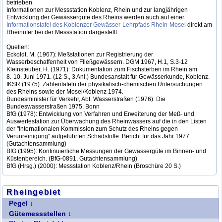
betrieben.
Informationen zur Messstation Koblenz, Rhein und zur langjährigen
Entwicklung der Gewässergüte des Rheins werden auch auf einer
Informationstafel des Koblenzer Gewässer-Lehrpfads Rhein-Mosel
direkt am
Rheinufer bei der Messstation dargestellt.
Quellen:
Eckoldt, M. (1967): Meßstationen zur Registrierung der
Wasserbeschaffenheit von Fließgewässern. DGM 1967, H.1, S.3-12
Kleinsteuber, H. (1971): Dokumentation zum Fischsterben im Rhein am
8.-10. Juni 1971. (12 S., 3 Anl.) Bundesanstalt für Gewässerkunde, Koblenz.
IKSR (1975): Zahlentafeln der physikalisch-chemischen Untersuchungen
des Rheins sowie der Mosel/Koblenz 1974.
Bundesminister für Verkehr, Abt. Wasserstraßen (1976): Die
Bundeswasserstraßen 1975. Bonn
BfG (1978): Entwicklung von Verfahren und Erweiterung der Meß- und
Auswertestation zur Überwachung des Rheinwassers auf die in den Listen
der "Internationalen Kommission zum Schutz des Rheins gegen
Verunreinigung" aufgeführten Schadstoffe. Bericht für das Jahr 1977.
(Gutachtensammlung)
BfG (1995): Kontinuierliche Messungen der Gewässergüte im Binnen- und
Küstenbereich. (BfG-0891, Gutachtensammlung)
BfG (Hrsg.) (2000): Messstation Koblenz/Rhein (Broschüre 20 S.)
Rheingebiet
Pegel
Rhein - Basel
Gütemessstellen