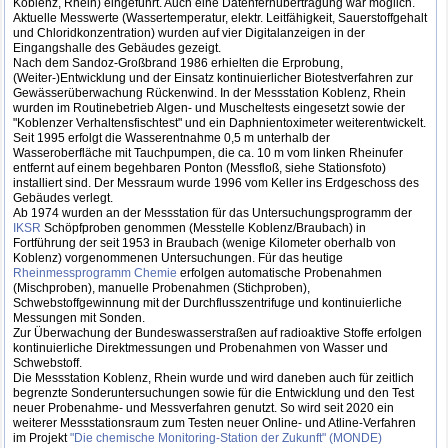
Koblenz, Rhein) eingeführt. Auch eine Datenfernübertragung war möglich.
Aktuelle Messwerte (Wassertemperatur, elektr. Leitfähigkeit, Sauerstoffgehalt
und Chloridkonzentration) wurden auf vier Digitalanzeigen in der
Eingangshalle des Gebäudes gezeigt.
Nach dem Sandoz-Großbrand 1986 erhielten die Erprobung,
(Weiter-)Entwicklung und der Einsatz kontinuierlicher Biotestverfahren zur
Gewässerüberwachung Rückenwind. In der Messstation Koblenz, Rhein
wurden im Routinebetrieb Algen- und Muscheltests eingesetzt sowie der
"Koblenzer Verhaltensfischtest" und ein Daphnientoximeter weiterentwickelt.
Seit 1995 erfolgt die Wasserentnahme 0,5 m unterhalb der
Wasseroberfläche mit Tauchpumpen, die ca. 10 m vom linken Rheinufer
entfernt auf einem begehbaren Ponton (Messfloß, siehe Stationsfoto)
installiert sind. Der Messraum wurde 1996 vom Keller ins Erdgeschoss des
Gebäudes verlegt.
Ab 1974 wurden an der Messstation für das Untersuchungsprogramm der
IKSR
Schöpfproben genommen (Messtelle Koblenz/Braubach) in
Fortführung der seit 1953 in Braubach (wenige Kilometer oberhalb von
Koblenz) vorgenommenen Untersuchungen. Für das heutige
Rheinmessprogramm Chemie
erfolgen automatische Probenahmen
(Mischproben), manuelle Probenahmen (Stichproben),
Schwebstoffgewinnung mit der Durchflusszentrifuge und kontinuierliche
Messungen mit Sonden.
Zur Überwachung der Bundeswasserstraßen auf radioaktive Stoffe erfolgen
kontinuierliche Direktmessungen und Probenahmen von Wasser und
Schwebstoff.
Die Messstation Koblenz, Rhein wurde und wird daneben auch für zeitlich
begrenzte Sonderuntersuchungen sowie für die Entwicklung und den Test
neuer Probenahme- und Messverfahren genutzt. So wird seit 2020 ein
weiterer Messstationsraum zum Testen neuer Online- und Atline-Verfahren
im Projekt
"Die chemische Monitoring-Station der Zukunft" (MONDE)